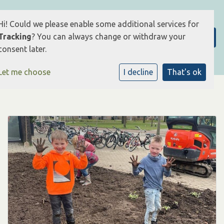
Hi! Could we please enable some additional services for
Tracking
? You can always change or withdraw your
consent later.
Let me choose
I decline
That's ok