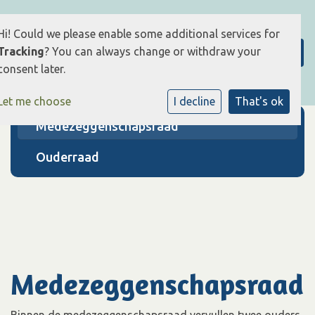
Hi! Could we please enable some additional services for
Tracking
? You can always change or withdraw your
consent later.
Let me choose
I decline
That's ok
Medezeggenschapsraad
Ouderraad
Medezeggenschapsraad