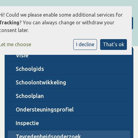
Hi! Could we please enable some additional services for
Tracking
? You can always change or withdraw your
consent later.
Let me choose
I decline
That's ok
Visie
Schoolgids
Schoolontwikkeling
Schoolplan
Ondersteuningsprofiel
Inspectie
Tevredenheidsonderzoek